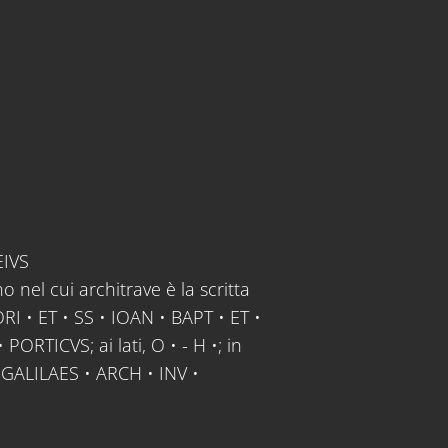
EIVS
o nel cui architrave è la scritta
RI • ET • SS • IOAN • BAPT • ET •
 PORTICVS; ai lati, O • - H •; in
• GALILAES • ARCH • INV •