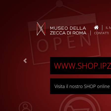
IL
CONTATTI
WWW.SHOP.IPZS
Previous
Visita il nostro SHOP online